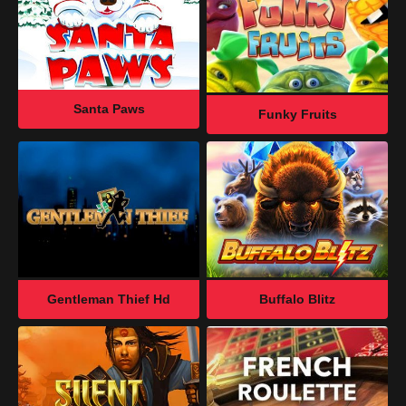
Santa Paws
Funky Fruits
Gentleman Thief Hd
Buffalo Blitz