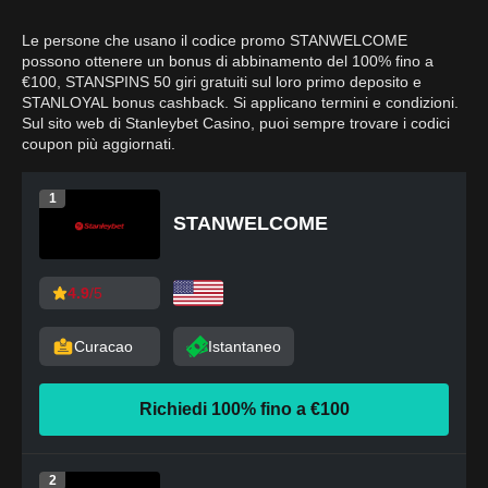
Le persone che usano il codice promo STANWELCOME
possono ottenere un bonus di abbinamento del 100% fino a
€100, STANSPINS 50 giri gratuiti sul loro primo deposito e
STANLOYAL bonus cashback. Si applicano termini e condizioni.
Sul sito web di Stanleybet Casino, puoi sempre trovare i codici
coupon più aggiornati.
1
STANWELCOME
4.9
/5
Curacao
Istantaneo
Richiedi 100% fino a €100
2