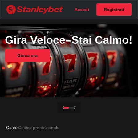
Accedi
Registrati
Gira Veloce–Stai Calmo!
Gioca ora
Casa
Codice promozionale