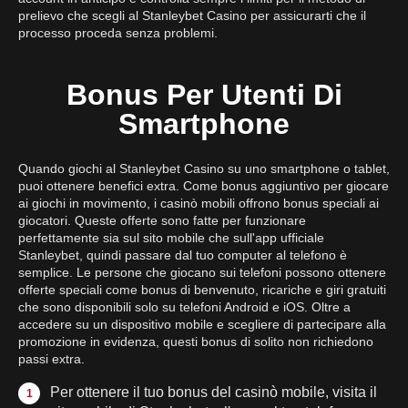
prelievo che scegli al Stanleybet Casino per assicurarti che il
processo proceda senza problemi.
Bonus Per Utenti Di
Smartphone
Quando giochi al Stanleybet Casino su uno smartphone o tablet,
puoi ottenere benefici extra. Come bonus aggiuntivo per giocare
ai giochi in movimento, i casinò mobili offrono bonus speciali ai
giocatori. Queste offerte sono fatte per funzionare
perfettamente sia sul sito mobile che sull'app ufficiale
Stanleybet, quindi passare dal tuo computer al telefono è
semplice. Le persone che giocano sui telefoni possono ottenere
offerte speciali come bonus di benvenuto, ricariche e giri gratuiti
che sono disponibili solo su telefoni Android e iOS. Oltre a
accedere su un dispositivo mobile e scegliere di partecipare alla
promozione in evidenza, questi bonus di solito non richiedono
passi extra.
Per ottenere il tuo bonus del casinò mobile, visita il