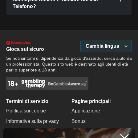
Telefono?
Cambia lingua
Gioca sul sicuro
Se noti sintomi di dipendenza da gioco d'azzardo, cerca aiuto da
un professionista. Questo sito web è destinato agli utenti di età
pari o superiore a 18 anni.
Termini di servizio
Pagine principali
Politica sui cookie
Applicazione
Informativa sulla privacy
Bonus
Termini e Condizioni
Codice promozionale