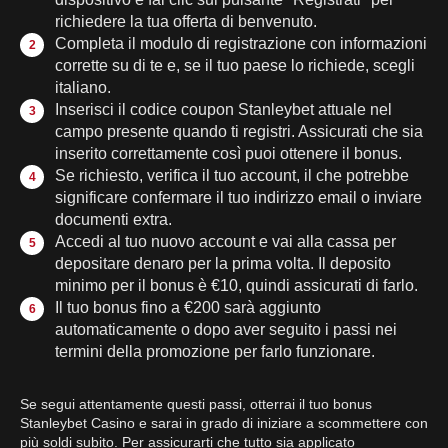
richiedere la tua offerta di benvenuto.
Completa il modulo di registrazione con informazioni
corrette su di te e, se il tuo paese lo richiede, scegli
italiano.
Inserisci il codice coupon Stanleybet attuale nel
campo presente quando ti registri. Assicurati che sia
inserito correttamente così puoi ottenere il bonus.
Se richiesto, verifica il tuo account, il che potrebbe
significare confermare il tuo indirizzo email o inviare
documenti extra.
Accedi al tuo nuovo account e vai alla cassa per
depositare denaro per la prima volta. Il deposito
minimo per il bonus è €10, quindi assicurati di farlo.
Il tuo bonus fino a €200 sarà aggiunto
automaticamente o dopo aver seguito i passi nei
termini della promozione per farlo funzionare.
Se segui attentamente questi passi, otterrai il tuo bonus
Stanleybet Casino e sarai in grado di iniziare a scommettere con
più soldi subito. Per assicurarti che tutto sia applicato