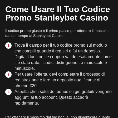
Come Usare Il Tuo Codice
Promo Stanleybet Casino
Il codice promo giusto è il primo passo per ottenere il massimo
dal tuo tempo al Stanleybet Casino.
Trova il campo per il tuo codice promo sul modulo
che compili quando ti registri o fai un deposito.
Digita il tuo codice coupon valido esattamente come
ti è stato dato; i codici distinguono tra maiuscole e
minuscole.
Per usare l'offerta, devi completare il processo di
registrazione e fare un deposito qualificante di
almeno €20.
Aspetta che i soldi del bonus o i giri gratuiti vengano
aggiunti al tuo account. Questo accadrà
rapidamente.
Per ottenere il massimo dal tuo bonus, non dimenticare quanto